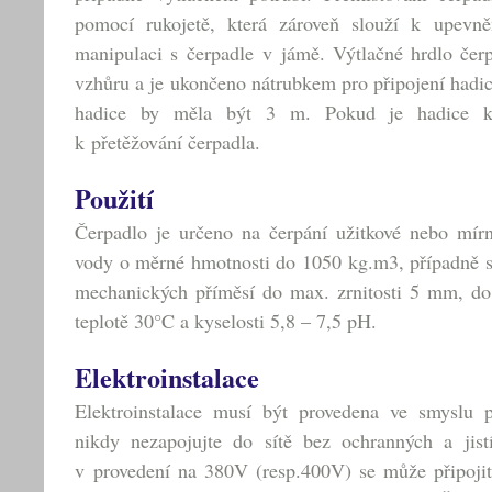
pomocí rukojetě, která zároveň slouží k upevn
manipulaci s čerpadle v jámě. Výtlačné hrdlo čer
vzhůru a je ukončeno nátrubkem pro připojení hadi
hadice by měla být 3 m. Pokud je hadice kr
k přetěžování čerpadla.
Použití
Čerpadlo je určeno na čerpání užitkové nebo mírn
vody o měrné hmotnosti do 1050 kg.m3, případně s
mechanických příměsí do max. zrnitosti 5 mm, d
teplotě 30°C a kyselosti 5,8 – 7,5 pH.
Elektroinstalace
Elektroinstalace musí být provedena ve smyslu 
nikdy nezapojujte do sítě bez ochranných a jistí
v provedení na 380V (resp.400V) se může připojit