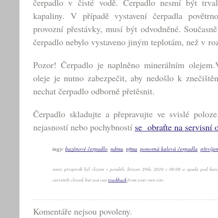
čerpadlo v čisté vodě. Čerpadlo nesmí být trva
kapaliny. V případě vystavení čerpadla povětr
provozní přestávky, musí být odvodněné. Současně
čerpadlo nebylo vystaveno jiným teplotám, než v r
Pozor! Čerpadlo je naplněno minerálním olejem.V
oleje je nutno zabezpečit, aby nedošlo k znečiště
nechat čerpadlo odborně přetěsnit.
Čerpadlo skladujte a přepravujte ve svislé poloz
nejasností nebo pochybností
se obraťte na servisní 
tagy:
bazénové čerpadlo
,
ndmu
,
nfmu
,
ponorná kalová čerpadla
,
převíje
tento příspěvěk byl vložen v pondělí, březen 29th, 2010 v 00:08 a spadá pod kat
currently closed, but you can
trackback
from your own site.
Komentáře nejsou povoleny.