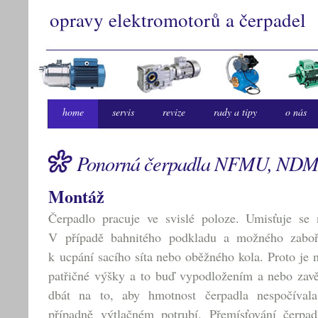
opravy elektromotorů a čerpadel
home
servis
revize
rady a tipy
o nás
Ponorná čerpadla NFMU, NDM
Montáž
Čerpadlo pracuje ve svislé poloze. Umisťuje se
V případě bahnitého podkladu a možného zaboř
k ucpání sacího síta nebo oběžného kola. Proto je 
patřičné výšky a to buď vypodložením a nebo zavě
dbát na to, aby hmotnost čerpadla nespočíval
případně výtlačném potrubí. Přemísťování čerpa