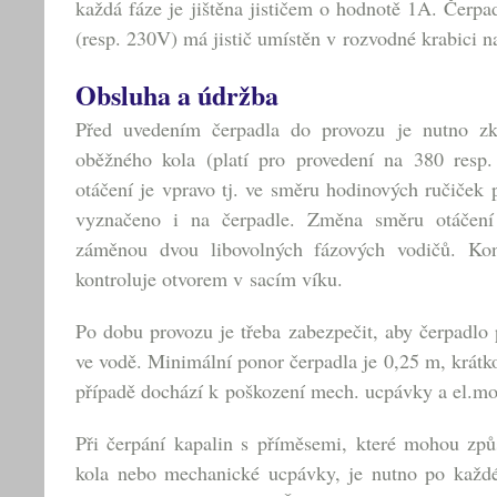
každá fáze je jištěna jističem o hodnotě 1A. Čerp
(resp. 230V) má jistič umístěn v rozvodné krabici n
Obsluha a údržba
Před uvedením čerpadla do provozu je nutno zko
oběžného kola (platí pro provedení na 380 resp
otáčení je vpravo tj. ve směru hodinových ručiček 
vyznačeno i na čerpadle. Změna směru otáčení
záměnou dvou libovolných fázových vodičů. Kon
kontroluje otvorem v sacím víku.
Po dobu provozu je třeba zabezpečit, aby čerpadlo 
ve vodě. Minimální ponor čerpadla je 0,25 m, krá
případě dochází k poškození mech. ucpávky a el.mo
Při čerpání kapalin s příměsemi, které mohou způ
kola nebo mechanické ucpávky, je nutno po každ